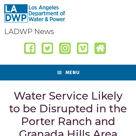
Skip
Skip
Skip
Skip
to
to
to
to
primary
content
primary
footer
navigation
sidebar
LADWP News
MENU
Water Service Likely
to be Disrupted in the
Porter Ranch and
Granada Hills Area